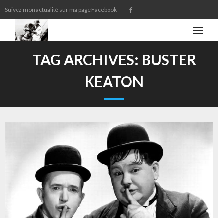
Suivez mon actualité sur ma page Facebook
Agenda
TAG ARCHIVES:
BUSTER
Contact
KEATON
Presse
Qui suis-je ?